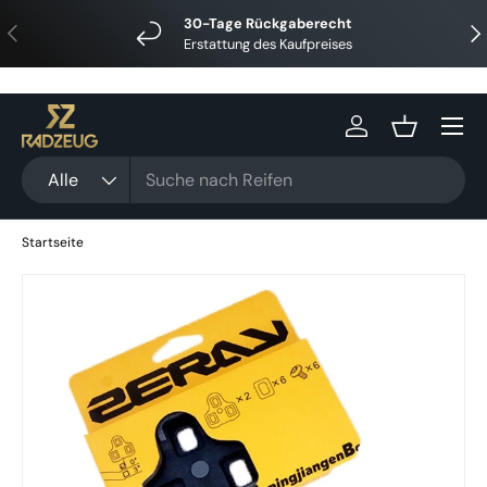
30-Tage Rückgaberecht
Vorherige
Näc
Direkt zum Inhalt
Erstattung des Kaufpreises
Menü
Einloggen
Einkaufsko
Suchen
Art
Alle
Startseite
Zu Produktinformationen springen