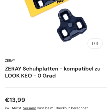
von
1
/
9
ZERAY
ZERAY Schuhplatten - kompatibel zu
LOOK KEO - 0 Grad
Normaler Preis
€13,99
inkl. MwSt.
Versand
wird beim Checkout berechnet.