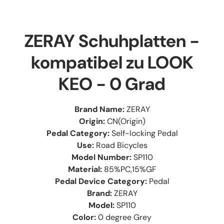
ZERAY Schuhplatten -
kompatibel zu LOOK
KEO - 0 Grad
Brand Name:
ZERAY
Origin:
CN(Origin)
Pedal Category:
Self-locking Pedal
Use:
Road Bicycles
Model Number:
SP110
Material:
85%PC,15%GF
Pedal Device Category:
Pedal
Brand:
ZERAY
Model:
SP110
Color:
0 degree Grey