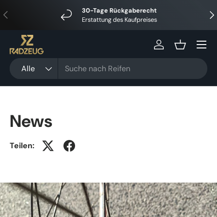
30-Tage Rückgaberecht
Vorherige
Näc
Direkt zum Inhalt
Erstattung des Kaufpreises
Menü
Einloggen
Einkaufsko
Suchen
Art
Alle
News
Teilen: