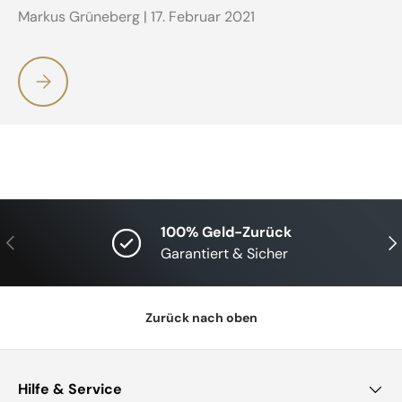
Markus Grüneberg |
17. Februar 2021
Test des Geschwindigkeits- und Trittfrequenz-Sensors von
100% Geld-Zurück
Vorherige
Näc
Garantiert & Sicher
Zurück nach oben
Hilfe & Service