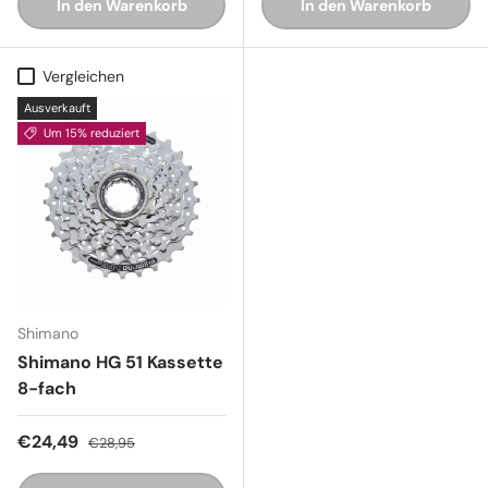
In den Warenkorb
In den Warenkorb
Vergleichen
Ausverkauft
Um 15% reduziert
Shimano
Shimano HG 51 Kassette
8-fach
Verkaufspreis
Normaler Preis
€24,49
€28,95