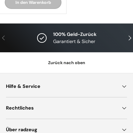
In den Warenkorb
100% Geld-Zurück
Vorherige
Näc
Garantiert & Sicher
Zurück nach oben
Hilfe & Service
Rechtliches
Über radzeug