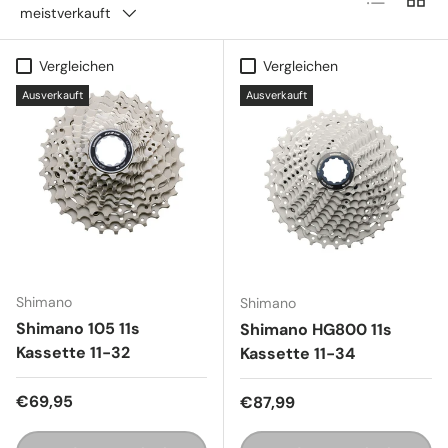
meistverkauft
Vergleichen
Vergleichen
Ausverkauft
Ausverkauft
Shimano
Shimano
Shimano 105 11s
Shimano HG800 11s
Kassette 11-32
Kassette 11-34
Normaler Preis
€69,95
Normaler Preis
€87,99