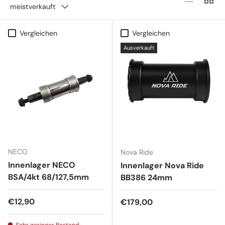
meistverkauft
Vergleichen
Vergleichen
Ausverkauft
NECO
Nova Ride
Innenlager NECO
Innenlager Nova Ride
BSA/4kt 68/127,5mm
BB386 24mm
Normaler Preis
€12,90
Normaler Preis
€179,00
Sehr geringer Bestand