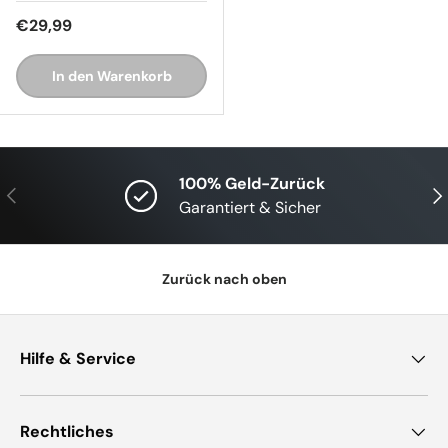
Normaler Preis
€29,99
In den Warenkorb
100% Geld-Zurück
Vorherige
Näc
Garantiert & Sicher
Zurück nach oben
Hilfe & Service
Rechtliches