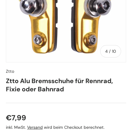
von
4
/
10
Ztto
Ztto Alu Bremsschuhe für Rennrad,
Fixie oder Bahnrad
Normaler Preis
€7,99
inkl. MwSt.
Versand
wird beim Checkout berechnet.