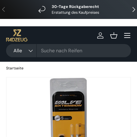
30-Tage Rückgaberecht
Vorherige
Näc
Direkt zum Inhalt
Erstattung des Kaufpreises
Menü
Einloggen
Einkaufsko
Suchen
Art
Alle
Startseite
Zu Produktinformationen springen