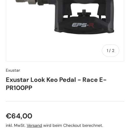
von
1
/
2
Exustar
Exustar Look Keo Pedal - Race E-
PR100PP
Normaler Preis
€64,00
inkl. MwSt.
Versand
wird beim Checkout berechnet.