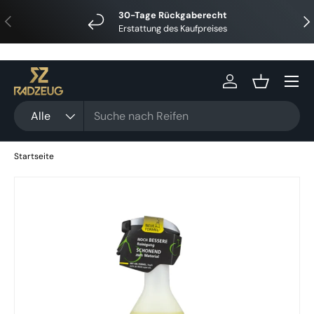
30-Tage Rückgaberecht
Vorherige
Näc
Direkt zum Inhalt
Erstattung des Kaufpreises
Menü
Einloggen
Einkaufsko
Suchen
Art
Alle
Startseite
Zu Produktinformationen springen