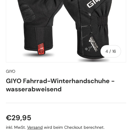
von
4
/
16
GIYO
GIYO Fahrrad-Winterhandschuhe -
wasserabweisend
Normaler Preis
€29,95
inkl. MwSt.
Versand
wird beim Checkout berechnet.