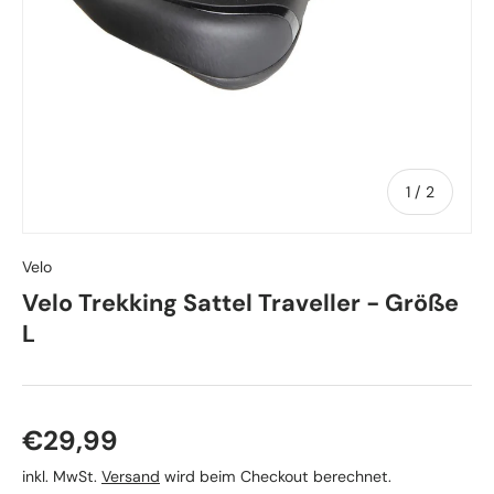
von
1
/
2
Velo
Velo Trekking Sattel Traveller - Größe
L
Normaler Preis
€29,99
inkl. MwSt.
Versand
wird beim Checkout berechnet.